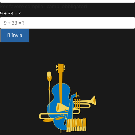
Per favore compila i campi obbligatori
9 + 33 = ?
Invia