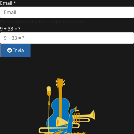
Email
*
Per favore compila i campi obbligatori
9 + 33 = ?
Invia