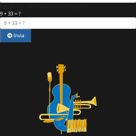
Per favore compila i campi obbligatori
9 + 33 = ?
Invia