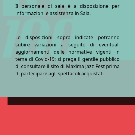
Il personale di sala è a disposizione per
informazioni e assistenza in Sala.
Le disposizioni sopra indicate potranno
subire variazioni a seguito di eventuali
aggiornamenti delle normative vigenti in
tema di Covid-19; si prega il gentile pubblico
di consultare il sito di Maxima Jazz Fest prima
di partecipare agli spettacoli acquistati.